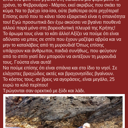
χρόνο, το Φεβρουάριο - Μάρτιο, εκεί ακριβώς που σκάει το
κύμα. Να το βρέχει ίσα-ίσα, ούτε βαθύτερα ούτε ρηχότερα!
Επίσης αυτό που το κάνει τόσο εξαιρετικό είναι η σπανιότητα
του! Εγώ προσωπικά δεν έχω ακούσει να βγαίνει πουθενά
αλλού παρά μόνο στη βορειοδυτική πλευρά της Κρήτης!
Το άρωμα τους είναι το κάτι άλλο! Αξίζει να πούμε ότι είναι
αδύνατο να μπεις σε σπίτι που έχουν μαζέψει αβρύα και να
μην το καταλάβεις από τη μυρουδιά! Όπως επίσης
υπάρχουν και άνθρωποι, παιδιά συνήθως, που φεύγουν
από το σπίτι γιατί δεν μπορούν να αντέξουν τη μυρουδιά
τους. Γούστα είναι αυτά!
Να πούμε επίσης ότι είναι σπάνια και στο ίδιο το νησί. Σε
ελάχιστες βραχώδεις ακτές και βραχονησίδες βγαίνουν.
Το κόστος τους, αν βρεις να αγοράσεις, είναι μεγάλο, 25
ευρώ το κιλό περίπου!
Τρώγονται σαν ορεκτικό με ξύδι και λάδι.